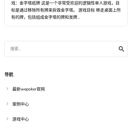
戏：金字塔纸牌 这是一个非常受欢迎的逻辑性单人游戏，目
标是通过移除所有牌来拆毁金字塔。 游戏目标 移走桌面上所
有的牌，包括组成金字塔的牌和发牌...
搜索...
导航
最新wepoker官网
案例中心
游戏中心